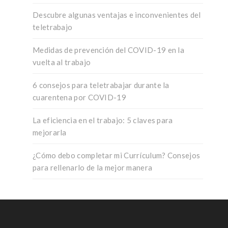
Descubre algunas ventajas e inconvenientes del
teletrabajo
Medidas de prevención del COVID-19 en la
vuelta al trabajo
6 consejos para teletrabajar durante la
cuarentena por COVID-19
La eficiencia en el trabajo: 5 claves para
mejorarla
¿Cómo debo completar mi Currículum? Consejos
para rellenarlo de la mejor manera