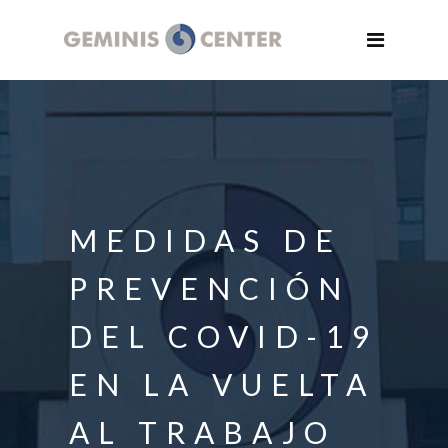
Inicio
Geminis Center
Alquiler oficinas
Alquiler despachos centro de
negocios
MEDIDAS DE
Sala de reuniones
PREVENCIÓN
Eventos empresas
Oficina virtual
DEL COVID-19
Centro de coworking en
EN LA VUELTA
Valencia
AL TRABAJO
Noticias