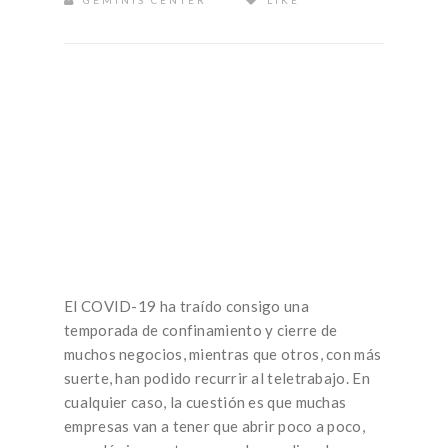
GEMINIS CENTER
LIKE
MEDIDAS DE
PREVENCIÓN DEL
COVID-19 EN LA
VUELTA AL
TRABAJO
El COVID-19 ha traído consigo una
temporada de confinamiento y cierre de
muchos negocios, mientras que otros, con más
suerte, han podido recurrir al teletrabajo. En
cualquier caso, la cuestión es que muchas
empresas van a tener que abrir poco a poco,